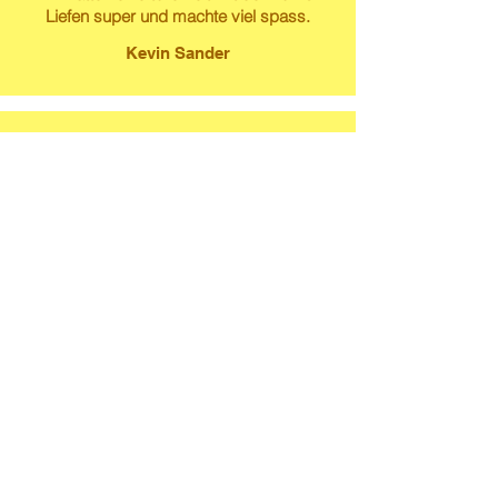
Liefen super und machte viel spass.
Kevin Sander
Super Service, gut Instandgesetzte Töffli.
Cooler Typ 😊 Kann ich sehr empfehlen ✌️
…
Susanne Lech
wirklich ein top service: schöne
routenvorschläge, flexible zeiten,
freundlicher empfang und natürlich ganz
tolle töffli inkl. anhänger, funduegrill & co.